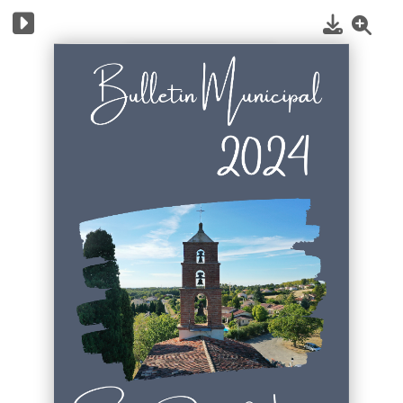
1
/
24