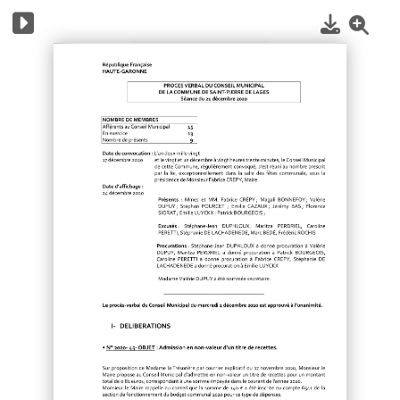
1
/
4