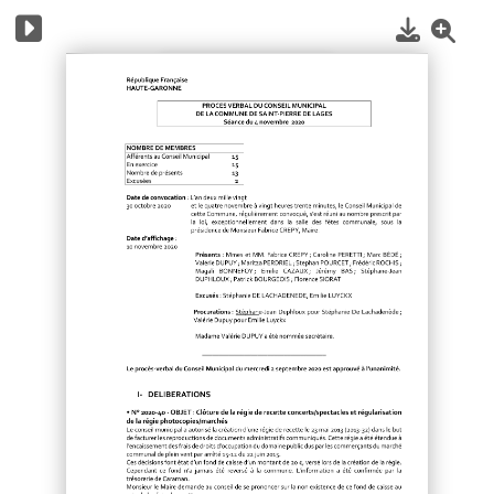
1
/
8