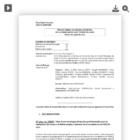
1
/
7