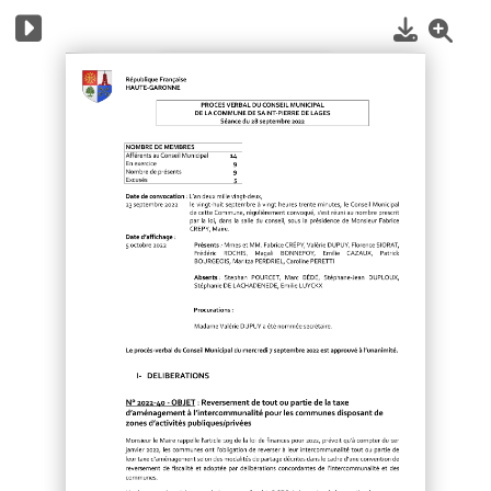
1
/
6