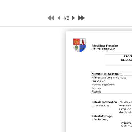
1
/
5