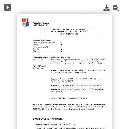
1
/
3