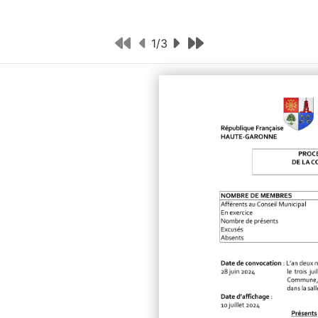
1
/
3