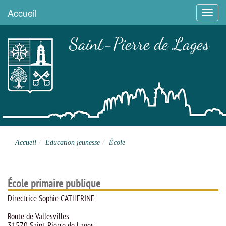
Accueil
Menu
Saint-Pierre de Lages
Site officiel
Accueil
Education jeunesse
École
École primaire publique
Directrice Sophie CATHERINE
Route de Vallesvilles
31570 Saint-Pierre de Lages