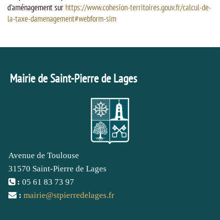
d'aménagement sur
https://www.cohesion-territoires.gouv.fr/calcul-de-
la-taxe-damenagement#webform-sim
Mairie de Saint-Pierre de Lages
Avenue de Toulouse
31570 Saint-Pierre de Lages
:
05 61 83 73 97
:
mairie
@
stpierredelages.fr