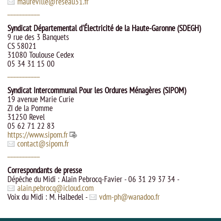
maureville
@
reseau31.fr
___________
Syndicat Départemental d'Électricité de la Haute-Garonne (SDEGH)
9 rue des 3 Banquets
CS 58021
31080 Toulouse Cedex
05 34 31 15 00
___________
Syndicat Intercommunal Pour les Ordures Ménagères (SIPOM)
19 avenue Marie Curie
ZI de la Pomme
31250 Revel
05 62 71 22 83
https://www.sipom.fr
contact
@
sipom.fr
___________
Correspondants de presse
Dépêche du Midi : Alain Pebrocq-Favier - 06 31 29 37 34 -
alain.pebrocq
@
icloud.com
Voix du Midi : M. Halbedel -
vdm-ph
@
wanadoo.fr